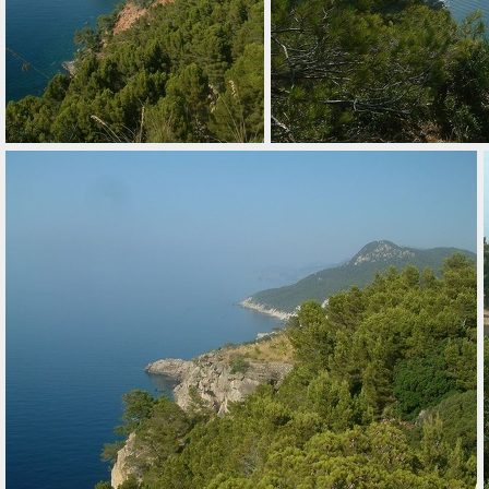
009 cote nord ouest
010 cot