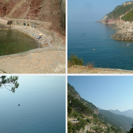
002 cote nord ouest
003 cote no
006 cala estellencs
007 cala estellenc