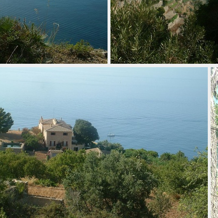
e nord ouest
011 banyalbufar