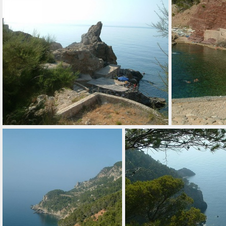
001 port d andratx
005 cala estellencs