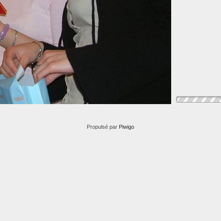
Propulsé par
Piwigo