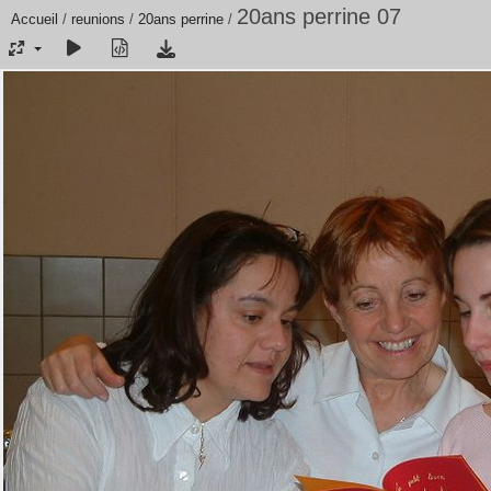
20ans perrine 07
Accueil
/
reunions
/
20ans perrine
/