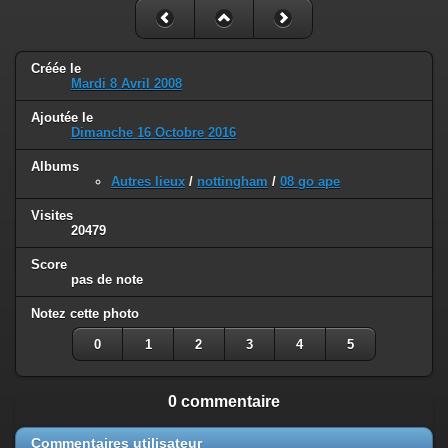
Créée le
Mardi 8 Avril 2008
Ajoutée le
Dimanche 16 Octobre 2016
Albums
Autres lieux
/
nottingham
/
08 go ape
Visites
20479
Score
pas de note
Notez cette photo
0
1
2
3
4
5
0 commentaire
Commentaires utilisateur