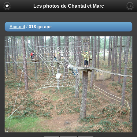
Les photos de Chantal et Marc
Accueil
/
018 go ape