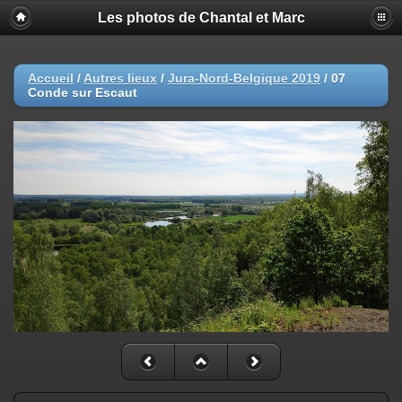
Les photos de Chantal et Marc
Accueil
/
Autres lieux
/
Jura-Nord-Belgique 2019
/
07
Conde sur Escaut