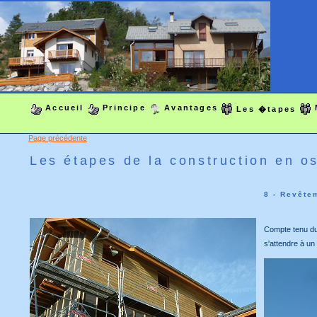
Accueil
Principe
Avantages
Les �tapes
Page précédente
Les étapes de la construction en o
8 -
Revêtem
Compte tenu du 
s'attendre à un