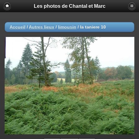
Les photos de Chantal et Marc
Accueil
/
Autres lieux
/
limousin
/
la taniere 10