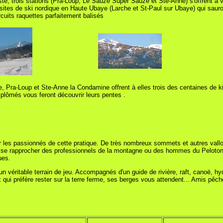
ste, trois stations (Pra-Loup, Le Sauze Super Sauze et Ste-Anne) s'offrent à
sites de ski nordique en Haute Ubaye (Larche et St-Paul sur Ubaye) qui sauro
cuits raquettes parfaitement balisés
 Pra-Loup et Ste-Anne la Condamine offrent à elles trois des centaines de ki
plômés vous feront découvrir leurs pentes .
pour les passionnés de cette pratique. De très nombreux sommets et autres val
 de se rapprocher des professionnels de la montagne ou des hommes du Pelot
ues.
 véritable terrain de jeu.
Accompagnés d'un guide de rivière, raft, canoë, h
qui préfère rester sur la terre ferme, ses berges vous attendent...
Amis pêche