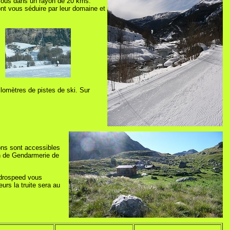
 vous dans un rayon de 20 kms.
nt vous séduire par leur domaine et
lomètres de pistes de ski. Sur
lons sont accessibles
on de Gendarmerie de
ydrospeed vous
urs la truite sera au