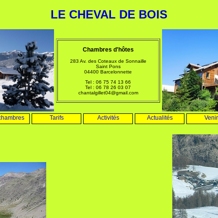
LE CHEVAL DE BOIS
Chambres d'hôtes
283 Av. des Coteaux de Sonnaille
Saint Pons
04400 Barcelonnette
Tel :
06 75 74 13 66
Tel : 06 78 26 03 07
chantalgillet04@gmail.com
chambres
Tarifs
Activités
Actualités
Venir