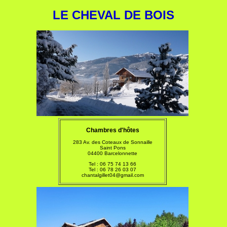
LE CHEVAL DE BOIS
Chambres d'hôtes
283 Av. des Coteaux de Sonnaille
Saint Pons
04400 Barcelonnette
Tel :
06 75 74 13 66
Tel : 06 78 26 03 07
chantalgillet04@gmail.com