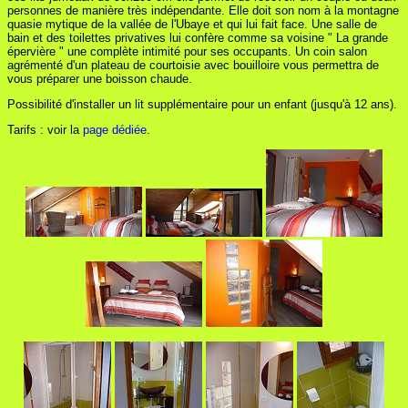
personnes de manière très indépendante. Elle doit son nom à la montagne
quasie mytique de la vallée de l'Ubaye et qui lui fait face. Une salle de
bain et des toilettes privatives lui confère comme sa voisine " La grande
épervière " une complète intimité pour ses occupants. Un coin salon
agrémenté d'un plateau de courtoisie avec bouilloire vous permettra de
vous préparer une boisson chaude.
Possibilité d'installer un lit supplémentaire pour un enfant (jusqu'à 12 ans).
Tarifs : voir la
page dédiée
.